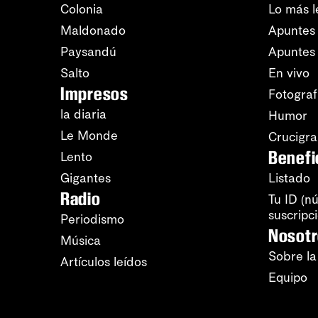
Colonia
Lo más l
Maldonado
Apuntes 
Paysandú
Apuntes
Salto
En vivo
Impresos
Fotograf
la diaria
Humor
Le Monde
Crucigr
Benefi
Lento
Gigantes
Listado
Radio
Tu ID (n
suscripc
Periodismo
Nosot
Música
Sobre la
Artículos leídos
Equipo