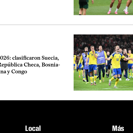
26: clasificaron Suecia,
República Checa, Bosnia-
na y Congo
Local
Más