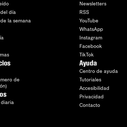
eído
Newsletters
del día
RSS
 de la semana
YouTube
WhatsApp
ía
Instagram
Facebook
amas
TikTok
cios
Ayuda
Centro de ayuda
úmero de
Tutoriales
ión)
Accesibilidad
ros
Privacidad
 diaria
Contacto