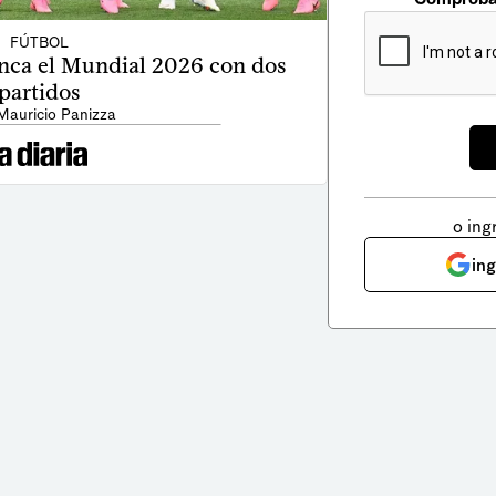
FÚTBOL
anca el Mundial 2026 con dos
partidos
Mauricio Panizza
o ing
in