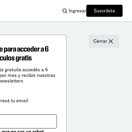
Ingresar
Suscribite
Cerrar
e para acceder a 6
ículos gratis
ta gratuita accedés a 6
 por mes y recibís nuestras
newsletters
gresá tu email
que no sos un robot