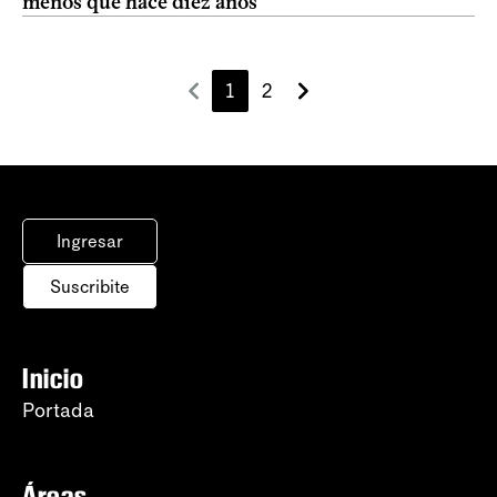
menos que hace diez años
1
2
Ingresar
Suscribite
Inicio
Portada
Áreas