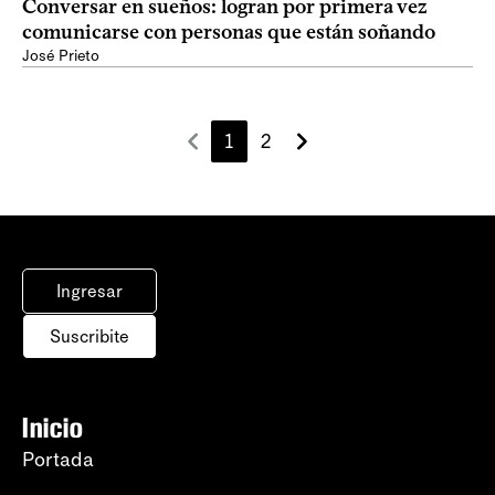
Conversar en sueños: logran por primera vez
comunicarse con personas que están soñando
José Prieto
1
2
Ingresar
Suscribite
Inicio
Portada