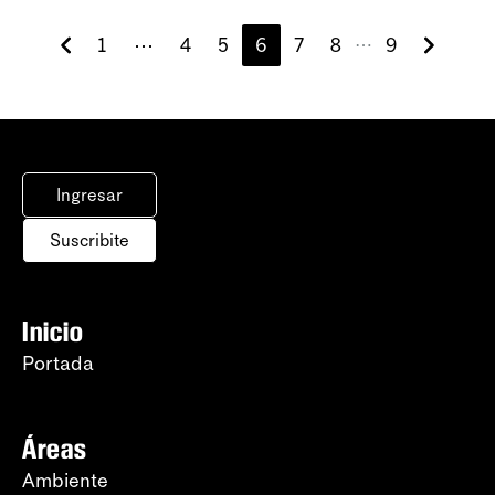
1
⋯
4
5
6
7
8
9
⋯
Ingresar
Suscribite
Inicio
Portada
Áreas
Ambiente