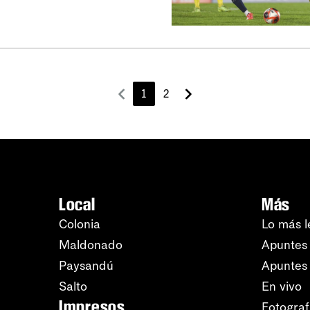
1
2
Local
Más
Colonia
Lo más l
Maldonado
Apuntes 
Paysandú
Apuntes
Salto
En vivo
Impresos
Fotograf