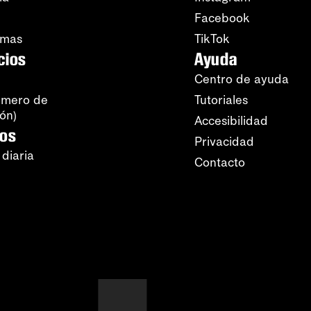
Facebook
amas
TikTok
cios
Ayuda
Centro de ayuda
úmero de
Tutoriales
ión)
Accesibilidad
ros
Privacidad
 diaria
Contacto