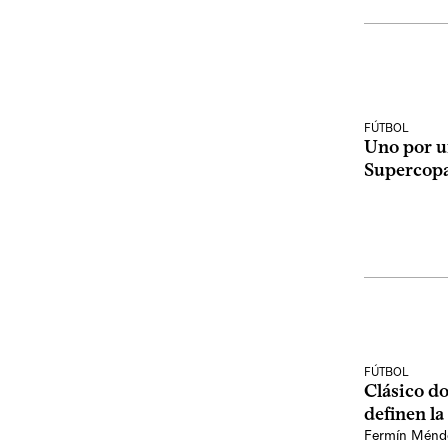
FÚTBOL
Uno por u
Supercop
FÚTBOL
Clásico d
definen l
Fermín Ménd