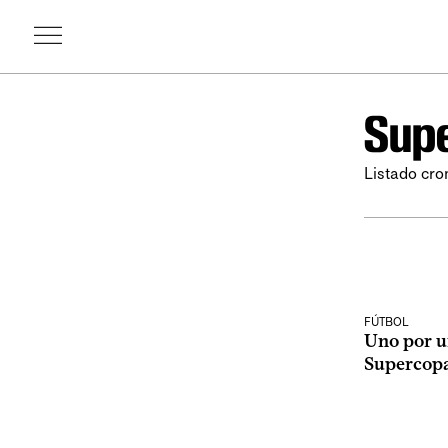
Sup
Listado cro
FÚTBOL
Uno por u
Supercop