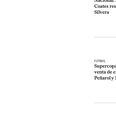
Nacional: 
Coates re
Silvera
FÚTBOL
Supercopa
venta de e
Peñarol y