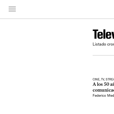
Tele
Listado cro
CINE, TV, STR
A los 50 a
comunicad
Federico Med