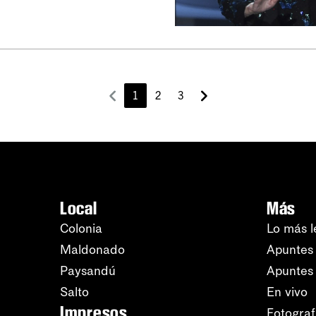
1
2
3
Local
Más
Colonia
Lo más l
Maldonado
Apuntes 
Paysandú
Apuntes
Salto
En vivo
Impresos
Fotograf