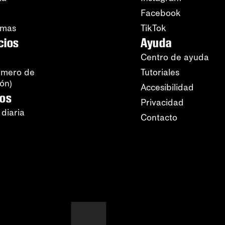
Facebook
amas
TikTok
cios
Ayuda
Centro de ayuda
úmero de
Tutoriales
ión)
Accesibilidad
ros
Privacidad
 diaria
Contacto