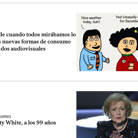
 de cuando todos mirábamos lo
s nuevas formas de consumo
idos audiovisuales
i
EAMING
y White, a los 99 años