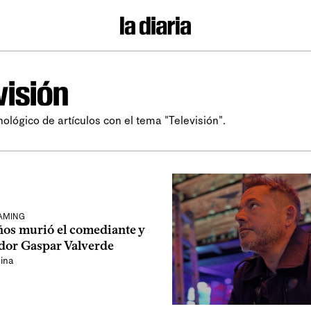
visión
nológico de artículos con el tema "Televisión".
EAMING
ños murió el comediante y
or Gaspar Valverde
ina