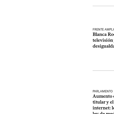
FRENTE AMPL
Blanca Ro
televisión
desiguald
PARLAMENTO
Aumento d
titular y 
internet: 
ley de me