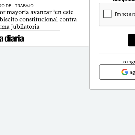
RO DEL TRABAJO
r mayoría avanzar “en este
iscito constitucional contra
orma jubilatoria
o ing
in