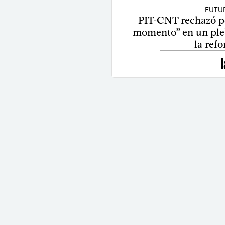
FUTU
PIT-CNT rechazó po
momento” en un pleb
la ref