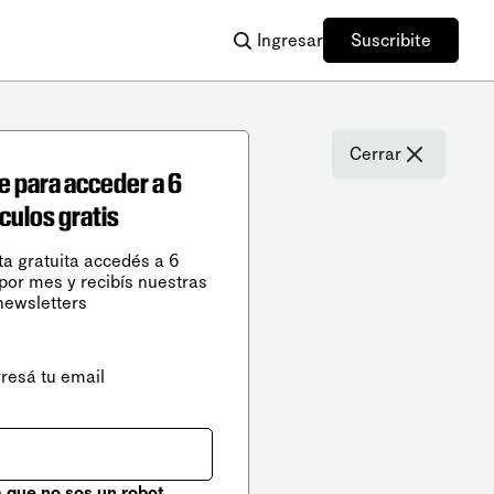
Ingresar
Suscribite
Cerrar
e para acceder a 6
ículos gratis
ta gratuita accedés a 6
 por mes y recibís nuestras
newsletters
gresá tu email
que no sos un robot