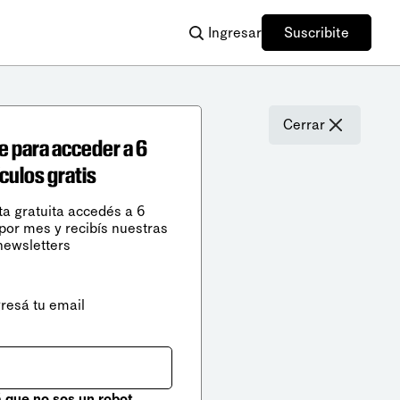
Ingresar
Suscribite
Cerrar
e para acceder a 6
ículos gratis
ta gratuita accedés a 6
 por mes y recibís nuestras
newsletters
gresá tu email
que no sos un robot