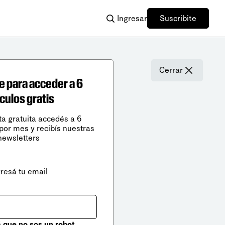
Ingresar
Suscribite
Cerrar
e para acceder a 6
ículos gratis
ta gratuita accedés a 6
 por mes y recibís nuestras
newsletters
gresá tu email
que no sos un robot