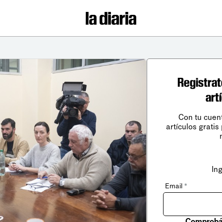
Registrat
art
Con tu cuen
artículos gratis
In
Email
*
Comprobá 