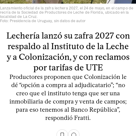
Lanzamiento oficial de la zafra lechera 2027, el 24 de mayo, en el campo de
recría de la Sociedad de Productores de Leche de Florida, ubicado en la
localidad de La Cruz.
Foto: Presidencia de Uruguay, sin datos de autor
Lechería lanzó su zafra 2027 con
respaldo al Instituto de la Leche
y a Colonización, y con reclamos
por tarifas de UTE
Productores proponen que Colonización le
dé “opción a compra al adjudicatario”; “no
creo que el instituto tenga que ser una
inmobiliaria de compra y venta de campos;
para eso tenemos al Banco República”,
respondió Fratti.