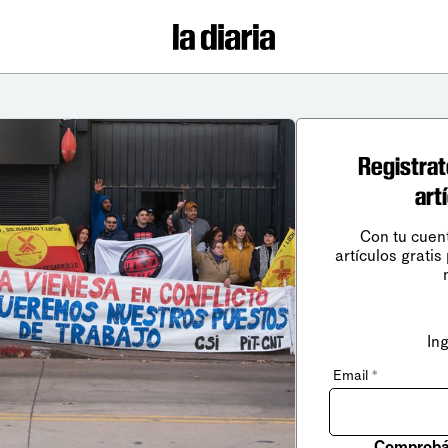
Registrat
art
Con tu cuen
artículos gratis
In
Email
*
Comprobá 