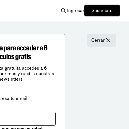
Ingresar
Suscribite
Cerrar
e para acceder a 6
ículos gratis
ta gratuita accedés a 6
 por mes y recibís nuestras
newsletters
gresá tu email
que no sos un robot