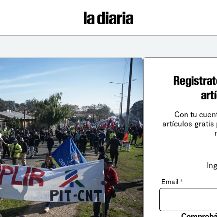
Registrat
art
Con tu cuen
artículos gratis
In
Email
*
Comprobá 