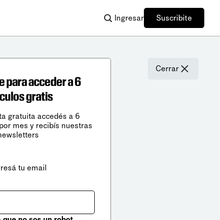
Ingresar
Suscribite
Cerrar
e para acceder a 6
ículos gratis
ta gratuita accedés a 6
 por mes y recibís nuestras
newsletters
gresá tu email
que no sos un robot