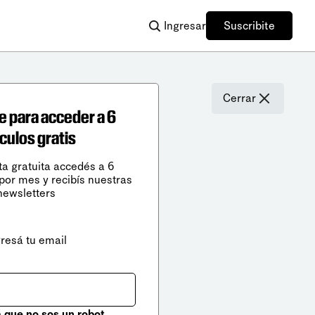
Ingresar
Suscribite
Cerrar
e para acceder a 6
ículos gratis
ta gratuita accedés a 6
 por mes y recibís nuestras
newsletters
gresá tu email
que no sos un robot