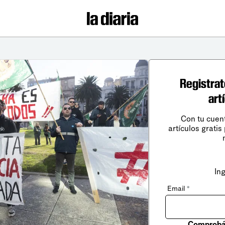
Registrat
art
Con tu cuen
artículos gratis
In
Email
*
Comprobá 