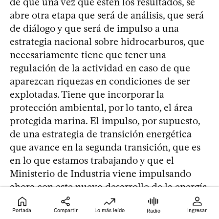
de que una vez que estén los resultados, se
abre otra etapa que será de análisis, que será
de diálogo y que será de impulso a una
estrategia nacional sobre hidrocarburos, que
necesariamente tiene que tener una
regulación de la actividad en caso de que
aparezcan riquezas en condiciones de ser
explotadas. Tiene que incorporar la
protección ambiental, por lo tanto, el área
protegida marina. El impulso, por supuesto,
de una estrategia de transición energética
que avance en la segunda transición, que es
en lo que estamos trabajando y que el
Ministerio de Industria viene impulsando
ahora con este nuevo desarrollo de la energía
solar, con la movilidad eléctrica; ese es el
Portada
Compartir
Lo más leído
Ingresar
camino que defendemos. Si se da que
Radio