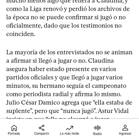
mucho menos algo que refiera a Claudina, y
como la Liga renovó y perdió los archivos de
la época no se puede confirmar si jugó o no
oficialmente, dado que los testimonios no
coinciden.
La mayoría de los entrevistados no se animan
a afirmar si llegó a jugar o no. Claudina
asegura haber estado presente en varios
partidos oficiales y que llegó a jugar varios
minutos, su hermano seguía el campeonato
como periodista radial y afirma lo mismo.
Julio César Damico agrega que “ella estaba de
suplente”, pero que “nunca jugó”. Astur Vidal
insiste en que “ella no alcanzó a jugar
oficialmente”, varios jugadores y otras
Portada
Compartir
Lo más leído
Ingresar
Radio
personas agregan lo mismo.