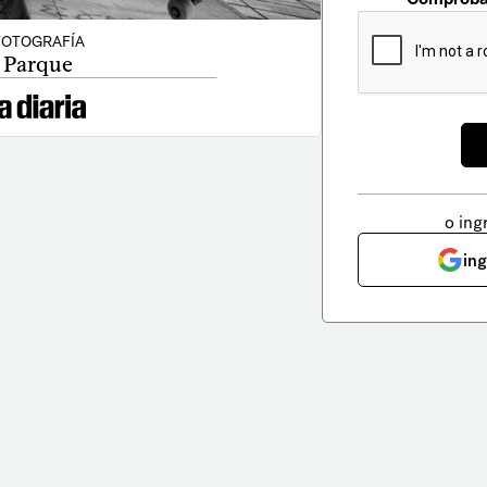
FOTOGRAFÍA
Parque
o ing
in