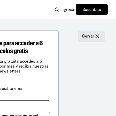
Ingresar
Suscribite
Cerrar
e para acceder a 6
ículos gratis
ta gratuita accedés a 6
 por mes y recibís nuestras
newsletters
gresá tu email
que no sos un robot