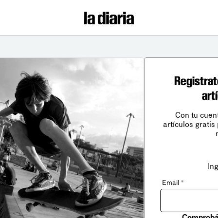
Registrat
art
Con tu cuen
artículos gratis
In
Email
*
Comprobá 