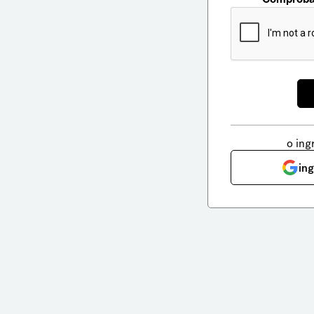
o ing
in