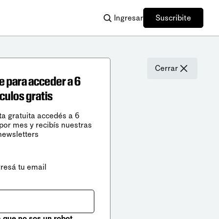
Ingresar
Suscribite
Cerrar
e para acceder a 6
ículos gratis
ta gratuita accedés a 6
 por mes y recibís nuestras
newsletters
gresá tu email
que no sos un robot