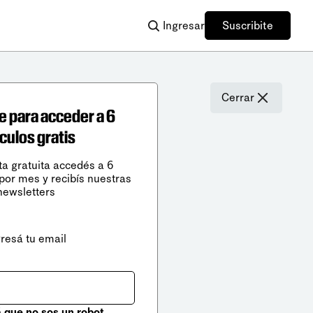
Ingresar
Suscribite
Cerrar
e para acceder a 6
ículos gratis
ta gratuita accedés a 6
 por mes y recibís nuestras
newsletters
gresá tu email
que no sos un robot