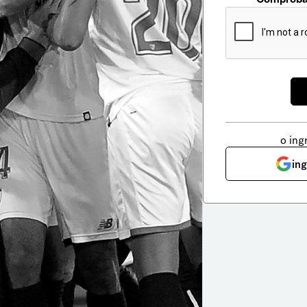
o ing
in