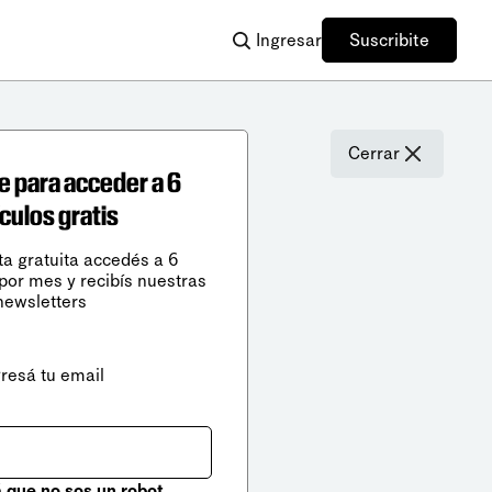
Ingresar
Suscribite
Cerrar
e para acceder a 6
ículos gratis
ta gratuita accedés a 6
 por mes y recibís nuestras
newsletters
gresá tu email
que no sos un robot