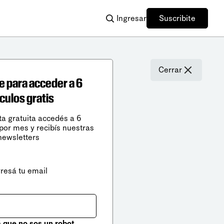
Ingresar
Suscribite
Cerrar
e para acceder a 6
ículos gratis
ta gratuita accedés a 6
 por mes y recibís nuestras
newsletters
gresá tu email
que no sos un robot