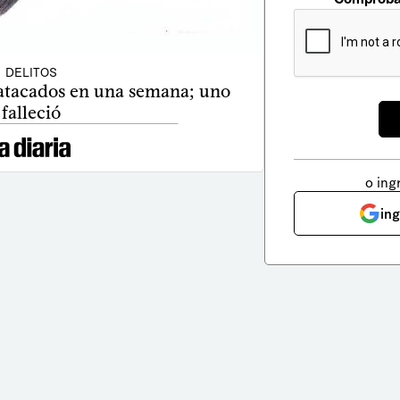
DELITOS
 atacados en una semana; uno
falleció
o ing
in