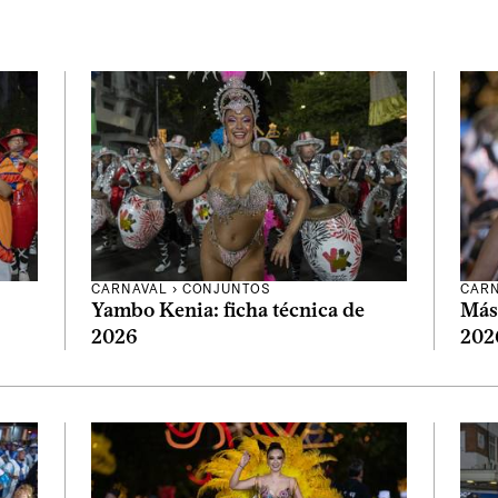
CARNAVAL
›
CONJUNTOS
CAR
Yambo Kenia: ficha técnica de
Más 
2026
202