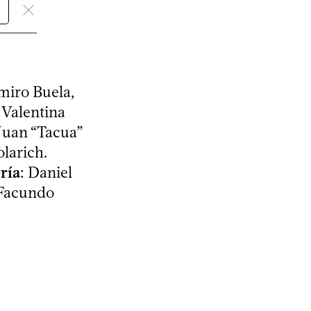
miro Buela,
: Valentina
 Juan “Tacua”
larich.
ría
: Daniel
 Facundo