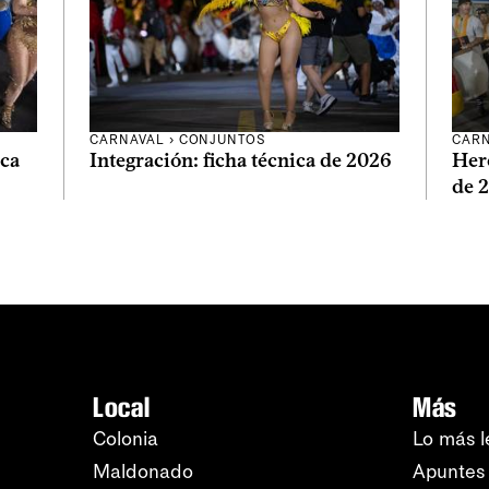
CARNAVAL
›
CONJUNTOS
CAR
ica
Integración: ficha técnica de 2026
Here
de 
Local
Más
Colonia
Lo más l
Maldonado
Apuntes 