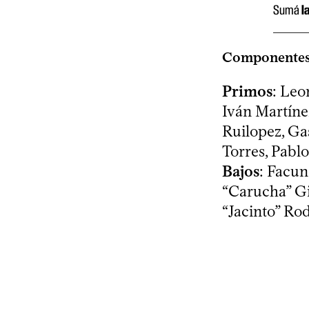
Sumá
l
Componente
Primos
: Leo
Iván Martíne
Ruilopez, G
Torres, Pabl
Bajos
: Facun
“Carucha” Gi
“Jacinto” Ro