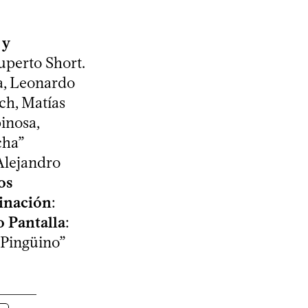
 y
uperto Short.
a, Leonardo
ch, Matías
inosa,
cha”
 Alejandro
os
inación
:
 Pantalla
:
“Pingüino”