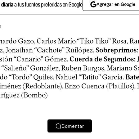
a diaria
a tus fuentes preferidas en Google
Agregar en Google
s
nardo Gazo, Carlos Marío “Tiko Tiko” Rosa, Ra
z, Jonathan “Cachote” Ruilópez.
Sobreprimos
astón “Canario” Gómez.
Cuerda de Segundos
:
o “Salteño” González, Ruben Burgos, Mariano So
do “Tordo” Quiles, Nahuel “Tatito” García.
Bate
ménez (Redoblante), Enzo Cuenca (Platillos),
dríguez (Bombo)
Comentar