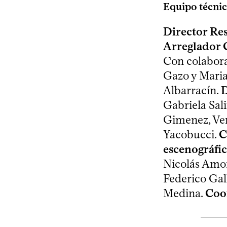
Equipo técni
Director Re
Arreglador 
Con colabora
Gazo y Maria
Albarracín.
D
Gabriela Sal
Gimenez, Ver
Yacobucci.
C
escenográfico
Nicolás Amo
Federico Gal
Medina.
Coo