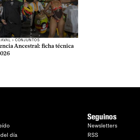
NAVAL
›
CONJUNTOS
ncia Ancestral: ficha técnica
2026
Seguinos
eído
Newsletters
del día
RSS