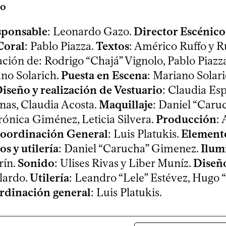
co
sponsable
: Leonardo Gazo.
Director Escénico
Coral
: Pablo Piazza.
Textos
: Américo Ruffo y R
ción de: Rodrigo “Chajá” Vignolo, Pablo Piazz
no Solarich.
Puesta en Escena
: Mariano Solari
iseño y realización de Vestuario
: Claudia Esp
inas, Claudia Acosta.
Maquillaje
: Daniel “Caru
ónica Giménez, Leticia Silvera.
Producción
:
oordinación General
: Luis Platukis.
Element
s y utilería
: Daniel “Carucha” Gimenez.
Ilum
rín.
Sonido
: Ulises Rivas y Liber Muníz.
Diseño
lardo.
Utilería
: Leandro “Lele” Estévez, Hugo 
rdinación general
: Luis Platukis.