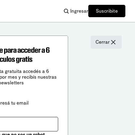
Ingresar
Suscribite
Cerrar
e para acceder a 6
ículos gratis
ta gratuita accedés a 6
 por mes y recibís nuestras
newsletters
gresá tu email
que no sos un robot