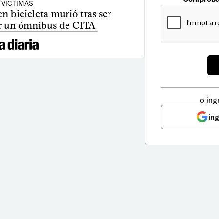
VÍCTIMAS
n bicicleta murió tras ser
r un ómnibus de CITA
o ing
in