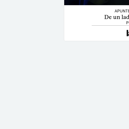
APUNT
De un lad
P