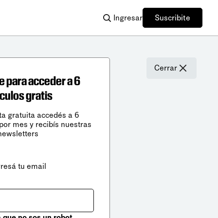
Ingresar
Suscribite
Cerrar
e para acceder a 6
ículos gratis
ta gratuita accedés a 6
 por mes y recibís nuestras
newsletters
gresá tu email
que no sos un robot