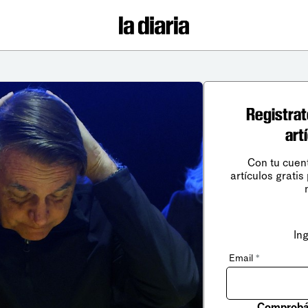
Registrat
art
Con tu cuen
artículos gratis
In
Email
*
Comprobá 