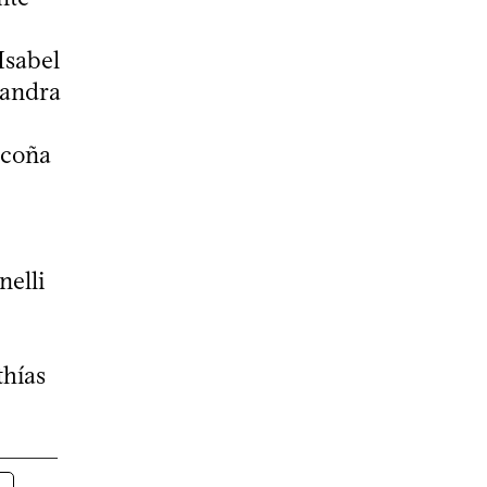
Isabel
jandra
ecoña
nelli
thías