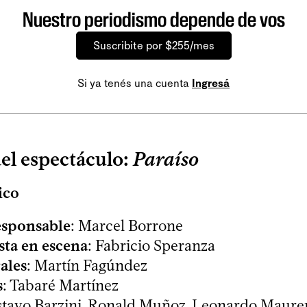
Nuestro periodismo depende de vos
Suscribite por $255/mes
Si ya tenés una cuenta
Ingresá
l espectáculo:
Paraíso
ico
esponsable
: Marcel Borrone
sta en escena
: Fabricio Speranza
ales
: Martín Fagúndez
s
: Tabaré Martínez
stavo Barzini, Ronald Muñoz, Leonardo Maure