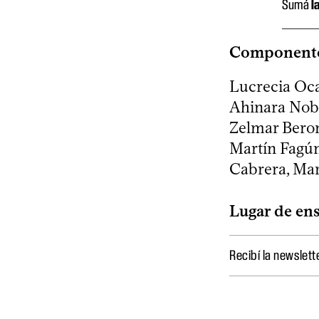
Sumá
l
Component
Lucrecia Oca
Ahinara Nobl
Zelmar Beron
Martín Fagún
Cabrera, Ma
Lugar de ens
Recibí la newslett