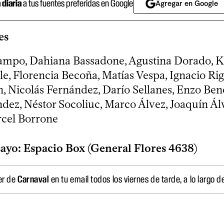
a diaria
a tus fuentes preferidas en Google
Agregar en Google
es
mpo, Dahiana Bassadone, Agustina Dorado, Ka
e, Florencia Becoña, Matías Vespa, Ignacio Ri
, Nicolás Fernández, Darío Sellanes, Enzo Bene
dez, Néstor Socoliuc, Marco Álvez, Joaquín Álv
rcel Borrone
ayo: Espacio Box (General Flores 4638)
er de
Carnaval
en tu email todos los viernes de tarde, a lo largo 