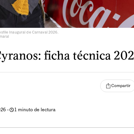
sfile Inaugural de Carnaval 2026.
Amaral
yranos: ficha técnica 20
Compartir
026
-
1 minuto de lectura