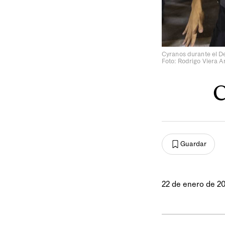
Cyranos durante el De
Foto: Rodrigo Viera 
C
Guardar
22 de enero de 2