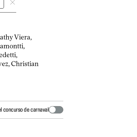
thy Viera,
gamontti,
detti,
ez, Christian
del concurso de carnaval