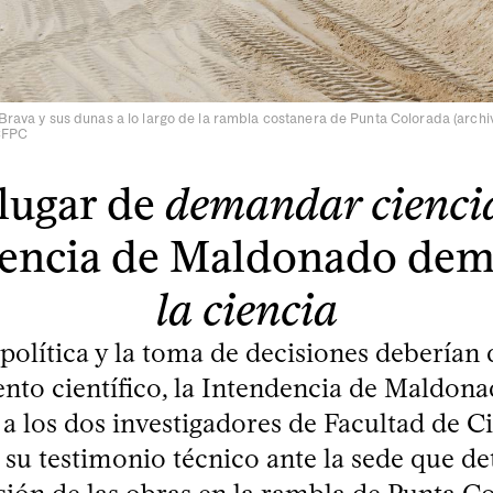
 Brava y sus dunas a lo largo de la rambla costanera de Punta Colorada (archiv
 CFPC
lugar de
demandar cienci
dencia de Maldonado de
la ciencia
a política y la toma de decisiones debería
nto científico, la Intendencia de Maldona
 los dos investigadores de Facultad de C
 su testimonio técnico ante la sede que de