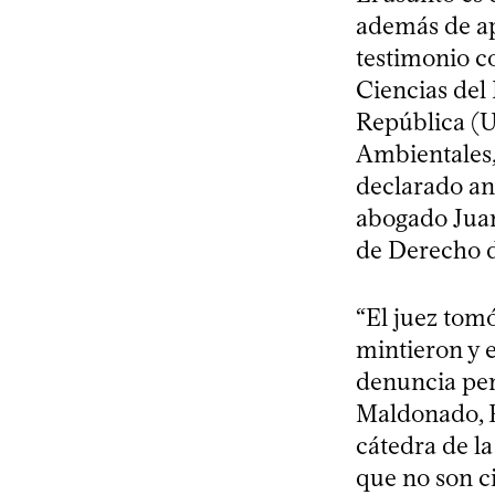
además de ap
testimonio c
Ciencias del 
República (Ud
Ambientales,
declarado ant
abogado Juan 
de Derecho d
“El juez tomó
mintieron y e
denuncia pena
Maldonado, En
cátedra de la
que no son ci