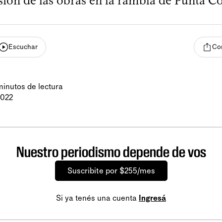
ión de las obras en la rambla de Punta C
Escuchar
Co
minutos de lectura
2022
Nuestro periodismo depende de vos
Suscribite por $255/mes
Si ya tenés una cuenta
Ingresá