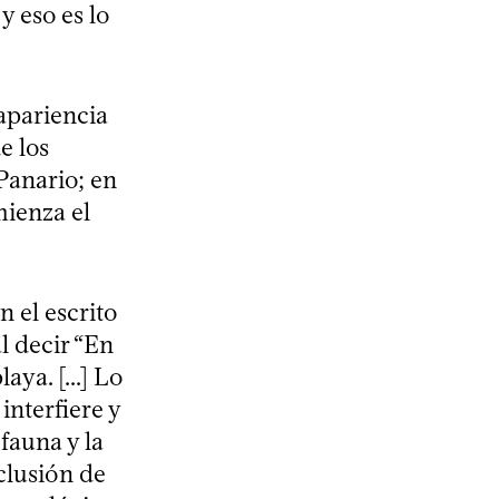
 y eso es lo
apariencia
e los
Panario; en
mienza el
n el escrito
l decir “En
aya. [...] Lo
interfiere y
fauna y la
clusión de