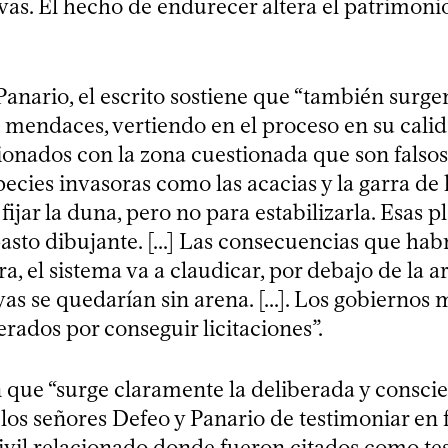
vas. El hecho de endurecer altera el patrimoni
anario, el escrito sostiene que “también surge
 mendaces, vertiendo en el proceso en su calida
onados con la zona cuestionada que son falsos”
pecies invasoras como las acacias y la garra de 
fijar la duna, pero no para estabilizarla. Esas p
pasto dibujante. [...] Las consecuencias que habr
ra, el sistema va a claudicar, por debajo de la 
ayas se quedarían sin arena. [...]. Los gobiernos
rados por conseguir licitaciones”.
n que “surge claramente la deliberada y consci
los señores Defeo y Panario de testimoniar en f
ivil relacionado donde fueron citados como tes