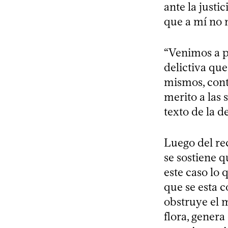
ante la justic
que a mí no m
“Venimos a p
delictiva que
mismos, cont
merito a las
texto de la 
Luego del rec
se sostiene 
este caso lo q
que se esta c
obstruye el m
flora, genera