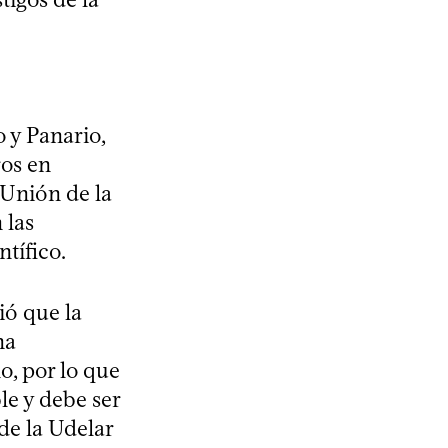
 y Panario,
ros en
 Unión de la
 las
tífico.
ió que la
na
, por lo que
le y debe ser
de la Udelar