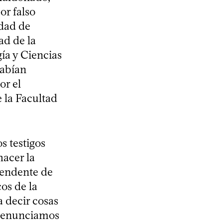
or falso
idad de
ad de la
gía y Ciencias
habían
or el
e la Facultad
s testigos
hacer la
ntendente de
os de la
a decir cosas
s denunciamos