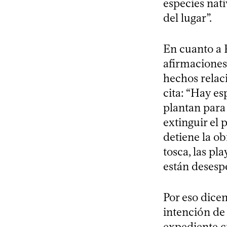
especies nati
del lugar”.
En cuanto a P
afirmaciones
hechos relaci
cita: “Hay es
plantan para 
extinguir el 
detiene la ob
tosca, las pl
están desespe
Por eso dice
intención de 
expediente c