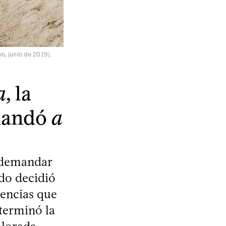
o, junio de 2019).
a
, la
mandó
a
n demandar
do decidió
iencias que
terminó la