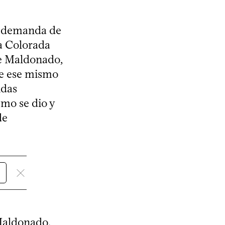
na demanda de
a Colorada
de Maldonado,
de ese mismo
idas
ómo se dio y
de
 Maldonado,