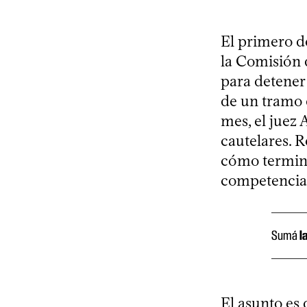
El primero d
la Comisión 
para detener
de un tramo 
mes, el juez
cautelares. R
cómo termina
competencia
Sumá
l
El asunto es 