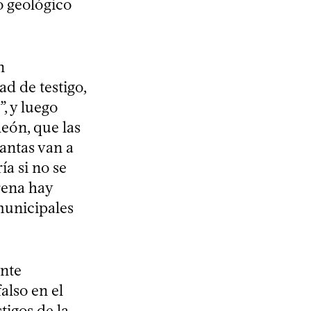
o geológico
n
d de testigo,
, y luego
león, que las
lantas van a
ía si no se
arena hay
 municipales
ente
also en el
tigos de la