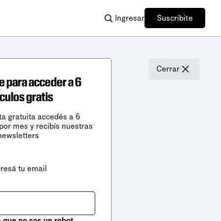
Ingresar
Suscribite
Cerrar
e para acceder a 6
ículos gratis
ta gratuita accedés a 6
 por mes y recibís nuestras
newsletters
gresá tu email
que no sos un robot