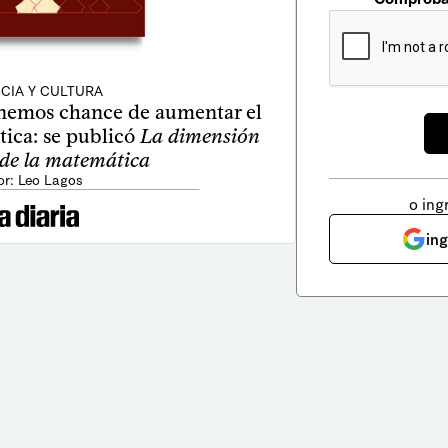
CIA Y CULTURA
emos chance de aumentar el
tica: se publicó
La dimensión
e la matemática
or: Leo Lagos
o ing
in