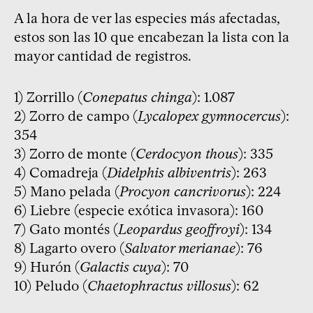
A la hora de ver las especies más afectadas,
estos son las 10 que encabezan la lista con la
mayor cantidad de registros.
1) Zorrillo (
Conepatus chinga
): 1.087
2) Zorro de campo (
Lycalopex gymnocercus
):
354
3) Zorro de monte (
Cerdocyon thous
): 335
4) Comadreja (
Didelphis albiventris
): 263
5) Mano pelada (
Procyon cancrivorus
): 224
6) Liebre (especie exótica invasora): 160
7) Gato montés (
Leopardus geoffroyi
): 134
8) Lagarto overo (
Salvator merianae
): 76
9) Hurón (
Galactis cuya
): 70
10) Peludo (
Chaetophractus villosus
): 62