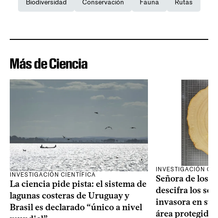
Biodiversidad
Conservación
Fauna
Rutas
Más de Ciencia
INVESTIGACIÓN CIE
INVESTIGACIÓN CIENTÍFICA
Señora de los an
La ciencia pide pista: el sistema de
descifra los sec
lagunas costeras de Uruguay y
invasora en su 
Brasil es declarado “único a nivel
área protegida