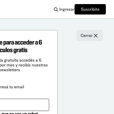
Ingresar
Suscribite
Cerrar
e para acceder a 6
ículos gratis
ta gratuita accedés a 6
 por mes y recibís nuestras
newsletters
gresá tu email
que no sos un robot