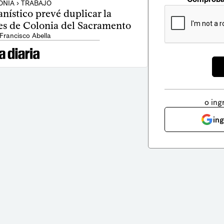
NIA › TRABAJO
nístico prevé duplicar la
es de Colonia del Sacramento
 Francisco Abella
o ing
in