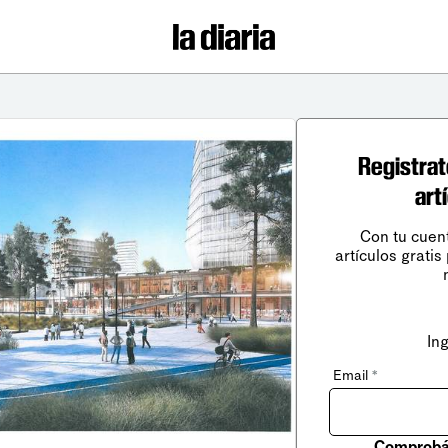
Registrat
art
Con tu cuen
artículos gratis
In
Email
*
Comprobá 