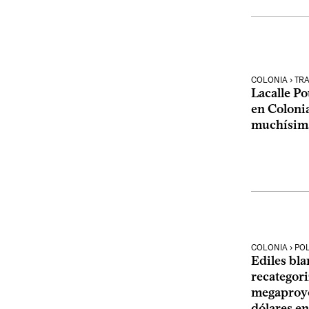
COLONIA › TR
Lacalle Po
en Colonia
muchísima
COLONIA › POL
Ediles bla
recategor
megaproye
dólares en