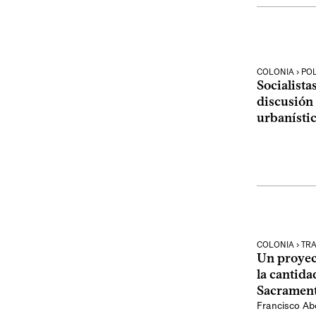
COLONIA › POL
Socialista
discusión
urbanístic
COLONIA › TR
Un proyec
la cantida
Sacramen
Francisco Abe