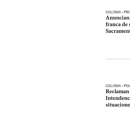
COLONIA › PR
Anuncian 
franca de 
Sacramen
COLONIA › POL
Reclaman 
Intendenc
situacion