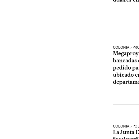
COLONIA › PR
Megaproye
bancadas d
pedido par
ubicado en
departame
COLONIA › POL
La Junta 