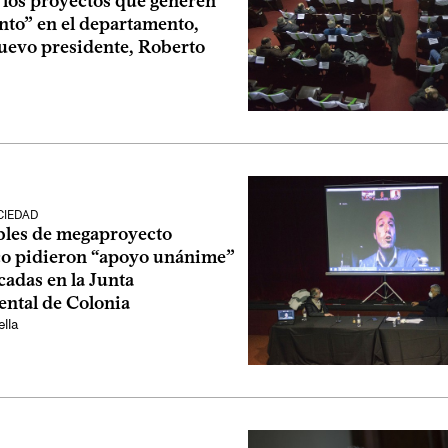
 los proyectos que generen
to” en el departamento,
nuevo presidente, Roberto
CIEDAD
les de megaproyecto
co pidieron “apoyo unánime”
cadas en la Junta
ntal de Colonia
lla