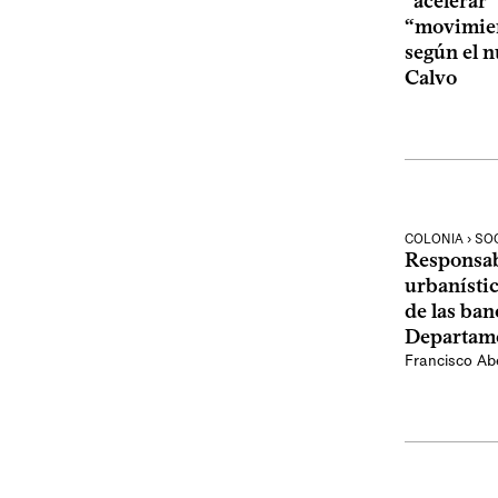
“acelerar”
“movimien
según el 
Calvo
COLONIA › SO
Responsab
urbanísti
de las ban
Departame
Francisco Abe