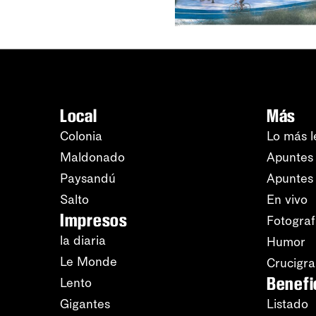
Local
Más
Colonia
Lo más l
Maldonado
Apuntes 
Paysandú
Apuntes
Salto
En vivo
Impresos
Fotograf
la diaria
Humor
Le Monde
Crucigr
Benefi
Lento
Gigantes
Listado