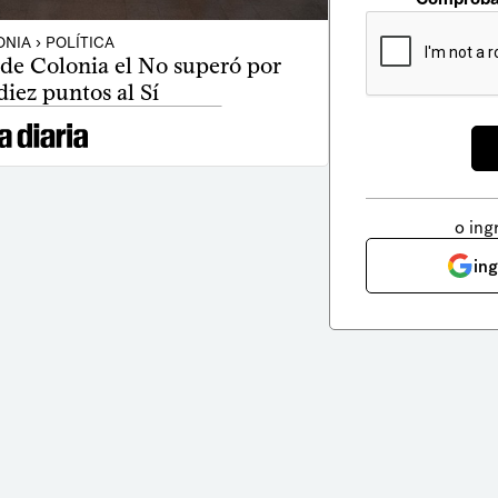
NIA › POLÍTICA
de Colonia el No superó por
iez puntos al Sí
o ing
in