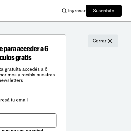
Ingresar
Suscribite
Cerrar
e para acceder a 6
ículos gratis
ta gratuita accedés a 6
 por mes y recibís nuestras
newsletters
gresá tu email
que no sos un robot