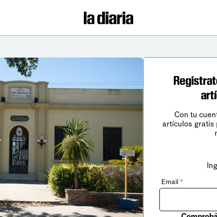
Registrat
art
Con tu cuen
artículos gratis
In
Email
*
Comprobá 