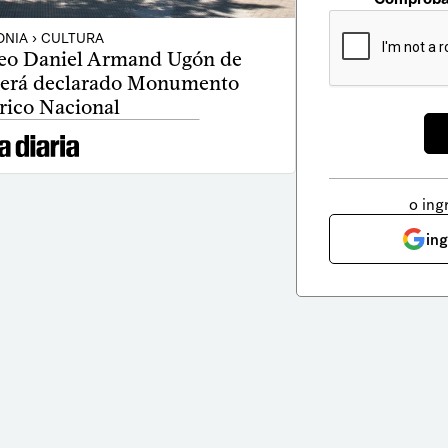
NIA › CULTURA
iceo Daniel Armand Ugón de
 será declarado Monumento
rico Nacional
o ing
in