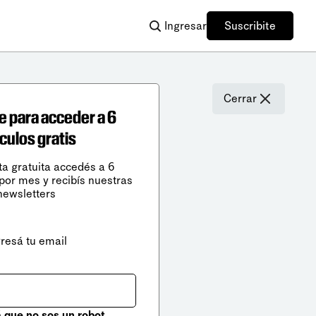
Ingresar
Suscribite
Cerrar
e para acceder a 6
ículos gratis
ta gratuita accedés a 6
 por mes y recibís nuestras
newsletters
gresá tu email
que no sos un robot