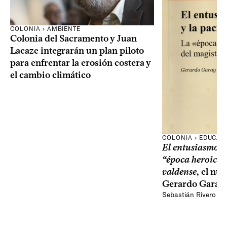
COLONIA › AMBIENTE
Colonia del Sacramento y Juan
Lacaze integrarán un plan piloto
para enfrentar la erosión costera y
el cambio climático
COLONIA › EDUCAC
El entusiasmo y 
“época heroica”
valdense
, el nu
Gerardo Garay
Sebastián Rivero Sc