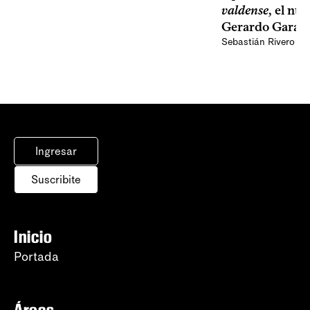
valdense
, el nu
Gerardo Garay
Sebastián Rivero Sc
Ingresar
Suscribite
Inicio
Portada
Áreas