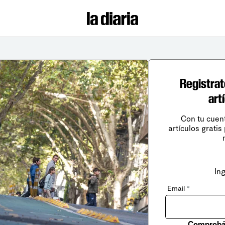
Registrat
art
Con tu cuen
artículos gratis
In
Email
*
Comprobá 