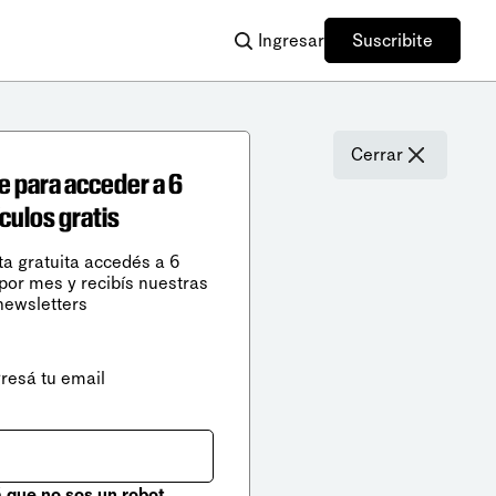
Ingresar
Suscribite
Cerrar
e para acceder a 6
ículos gratis
ta gratuita accedés a 6
 por mes y recibís nuestras
newsletters
gresá tu email
que no sos un robot