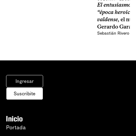
El entusiasmo y 
“época heroica”
valdense
, el nu
Gerardo Garay
Sebastián Rivero Sc
Ingresar
Suscribite
Inicio
Portada