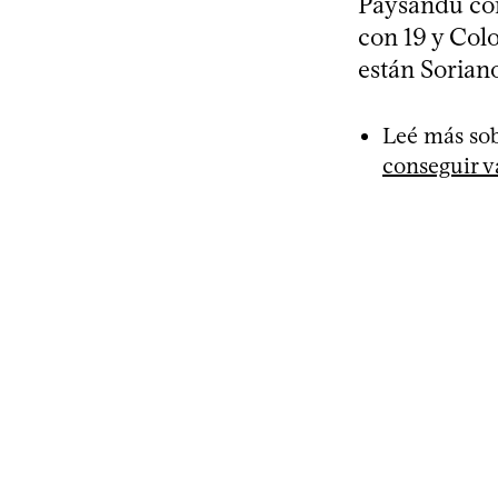
Paysandú con
con 19 y Colo
están Soriano
Leé más sob
conseguir v