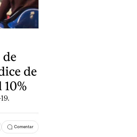
 de
dice de
l 10%
19.
Comentar