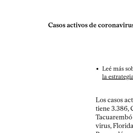
Casos activos de coronaviru
Leé más sob
la estrategi
Los casos ac
tiene 3.386, 
Tacuarembó 1
virus, Florid