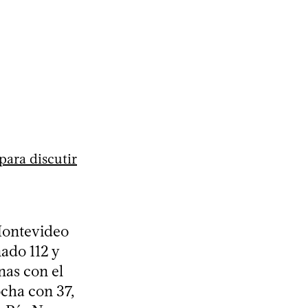
para discutir
 Montevideo
ado 112 y
as con el
ocha con 37,