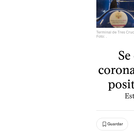
Terminal de Tres Cruc
Foto: .
Se
corona
posi
Es
Guardar