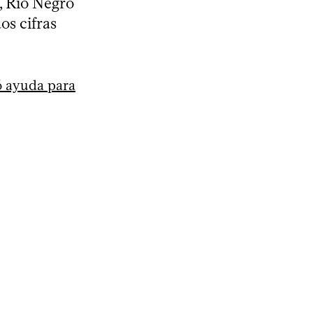
, Río Negro
os cifras
ó ayuda para