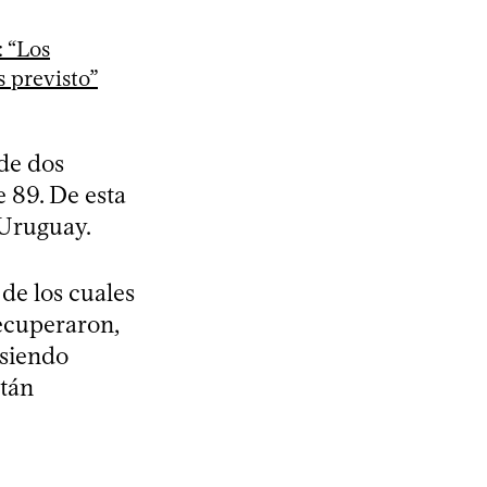
: “Los
 previsto”
 de dos
 89. De esta
 Uruguay.
 de los cuales
recuperaron,
 siendo
stán