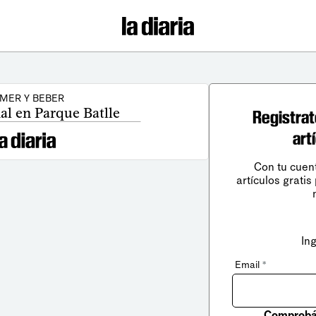
MER Y BEBER
al en Parque Batlle
Registrat
art
Con tu cuen
artículos gratis
In
Email
*
Comprobá 