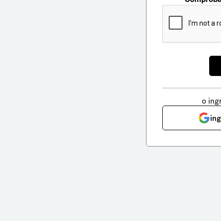
o ing
in