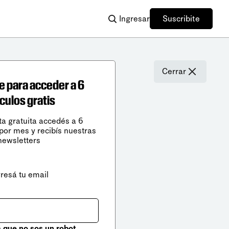
Ingresar
Suscribite
Cerrar
e para acceder a 6
ículos gratis
ta gratuita accedés a 6
 por mes y recibís nuestras
newsletters
gresá tu email
que no sos un robot