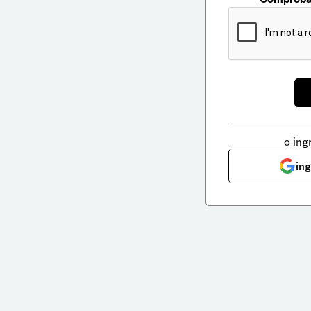
o ing
in