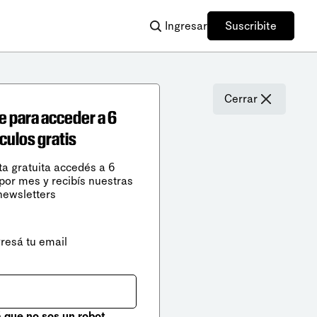
Ingresar
Suscribite
Cerrar
e para acceder a 6
ículos gratis
ta gratuita accedés a 6
 por mes y recibís nuestras
newsletters
gresá tu email
que no sos un robot