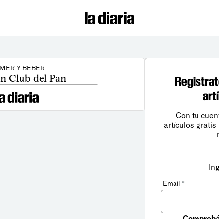
MER Y BEBER
en Club del Pan
Registrat
art
Con tu cuen
artículos gratis
In
Email
*
Comprobá 