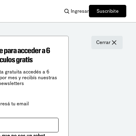
Ingresar
Suscribite
Cerrar
e para acceder a 6
ículos gratis
ta gratuita accedés a 6
 por mes y recibís nuestras
newsletters
gresá tu email
que no sos un robot