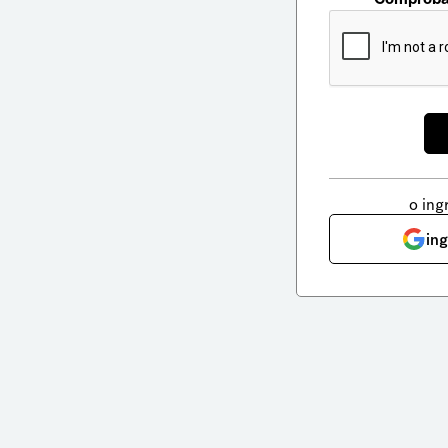
o ing
in