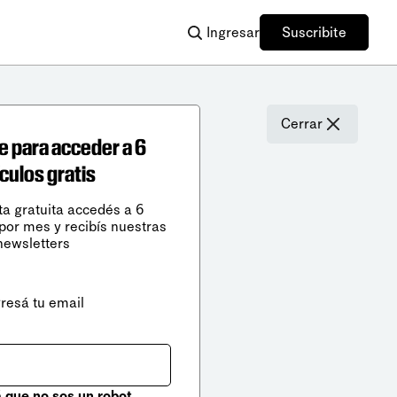
Ingresar
Suscribite
Cerrar
e para acceder a 6
ículos gratis
ta gratuita accedés a 6
 por mes y recibís nuestras
newsletters
gresá tu email
que no sos un robot