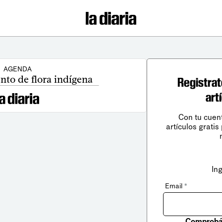
AGENDA
to de flora indígena
Registrat
art
Con tu cuen
artículos gratis
In
Email
*
Comprobá 