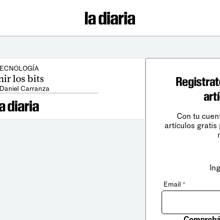
ECNOLOGÍA
ir los bits
Registrat
 Daniel Carranza
art
Con tu cuen
artículos gratis
In
Email
*
Comprobá 