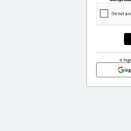
o ing
in