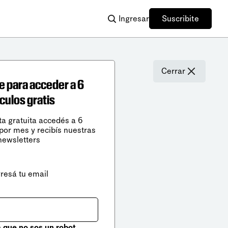
Ingresar
Suscribite
Cerrar
e para acceder a 6
ículos gratis
ta gratuita accedés a 6
 por mes y recibís nuestras
newsletters
gresá tu email
que no sos un robot