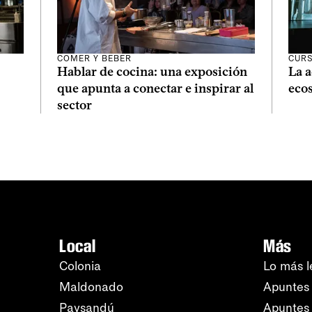
COMER Y BEBER
CURS
Hablar de cocina: una exposición
La a
que apunta a conectar e inspirar al
ecos
sector
Local
Más
Colonia
Lo más l
Maldonado
Apuntes 
Paysandú
Apuntes