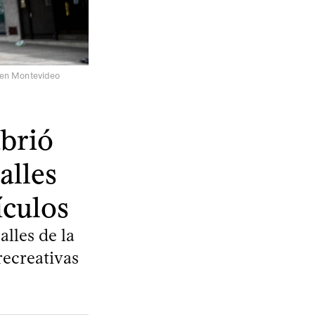
, en Montevideo
brió
alles
ículos
lles de la
recreativas