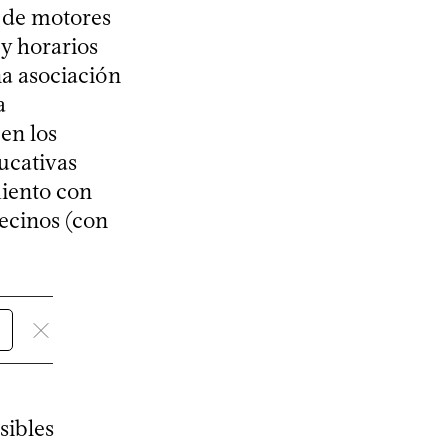
s de motores
 y horarios
na asociación
a
en los
ducativas
miento con
vecinos (con
sibles