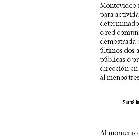
Montevideo (
para activida
determinados
o red comuni
demostrada en
últimos dos a
públicas o p
dirección en 
al menos tres
Sumá
l
Al momento de