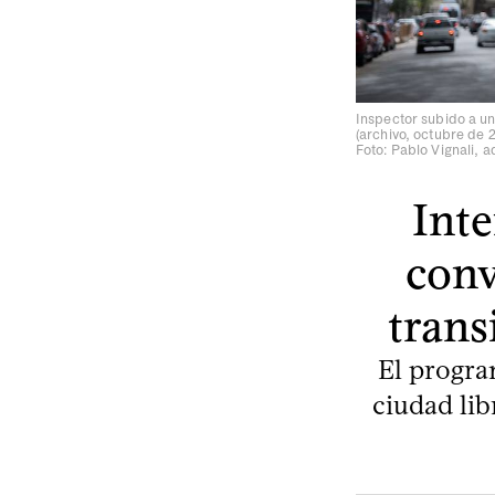
Inspector subido a un
(archivo, octubre de 2
Foto: Pablo Vignali,
Int
conv
trans
El progra
ciudad lib