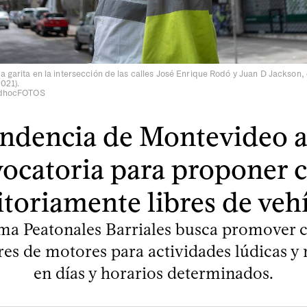
a garita en la intersección de las calles José Enrique Rodó y Juan D Jackson
021).
 adhocFOTOS
endencia de Montevideo a
ocatoria para proponer c
itoriamente libres de veh
ma Peatonales Barriales busca promover ca
res de motores para actividades lúdicas y 
en días y horarios determinados.