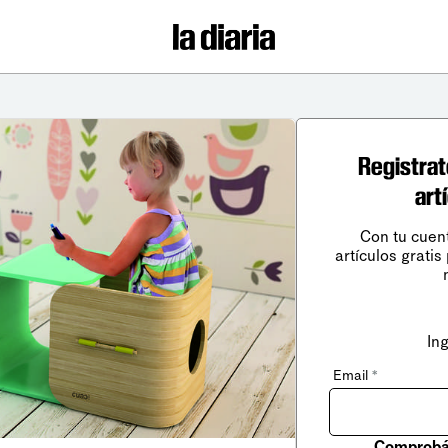
Registrat
art
Con tu cuen
artículos gratis
In
Email
*
Comprobá 