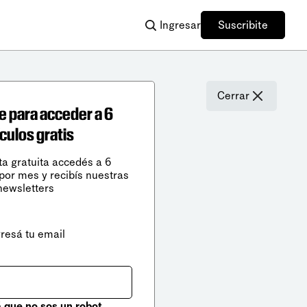
Ingresar
Suscribite
Cerrar
e para acceder a 6
ículos gratis
ta gratuita accedés a 6
 por mes y recibís nuestras
newsletters
gresá tu email
que no sos un robot