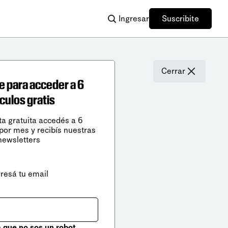
Ingresar
Suscribite
Cerrar
e para acceder a 6
ículos gratis
ta gratuita accedés a 6
 por mes y recibís nuestras
newsletters
gresá tu email
que no sos un robot