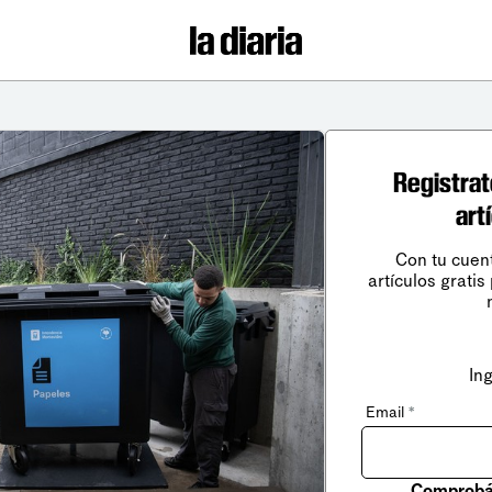
Registrat
art
Con tu cuen
artículos gratis
In
Email
*
Comprobá 