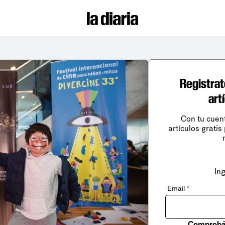
Registrat
art
Con tu cuen
artículos gratis
In
Email
*
Comprobá 