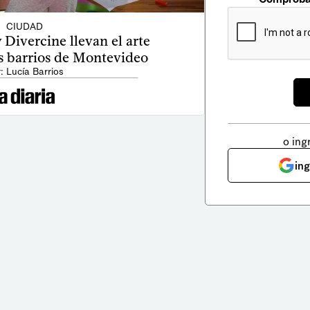
CIUDAD
 Divercine llevan el arte
os barrios de Montevideo
: Lucía Barrios
o ing
in