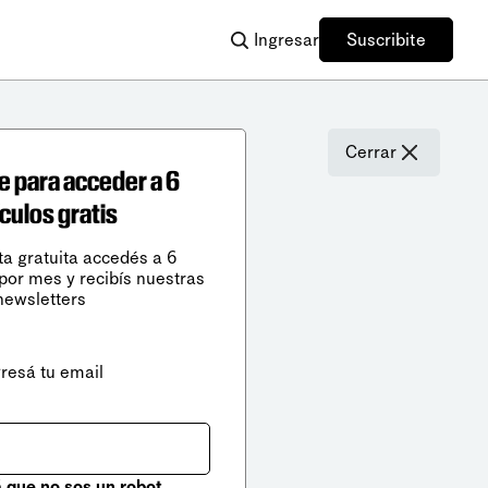
Ingresar
Suscribite
Cerrar
e para acceder a 6
ículos gratis
ta gratuita accedés a 6
 por mes y recibís nuestras
newsletters
gresá tu email
que no sos un robot