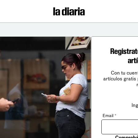
Registrat
art
Con tu cuen
artículos gratis
In
Email
*
Comprobá 