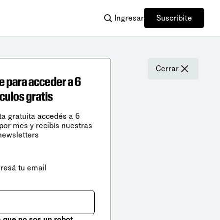
Ingresar
Suscribite
Cerrar
e para acceder a 6
ículos gratis
ta gratuita accedés a 6
 por mes y recibís nuestras
newsletters
gresá tu email
que no sos un robot