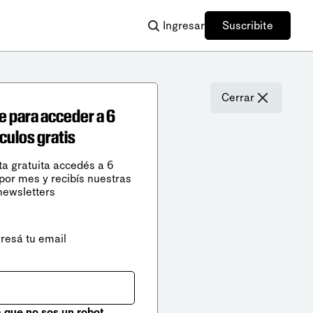
Ingresar
Suscribite
Cerrar
e para acceder a 6
ículos gratis
ta gratuita accedés a 6
 por mes y recibís nuestras
newsletters
gresá tu email
que no sos un robot