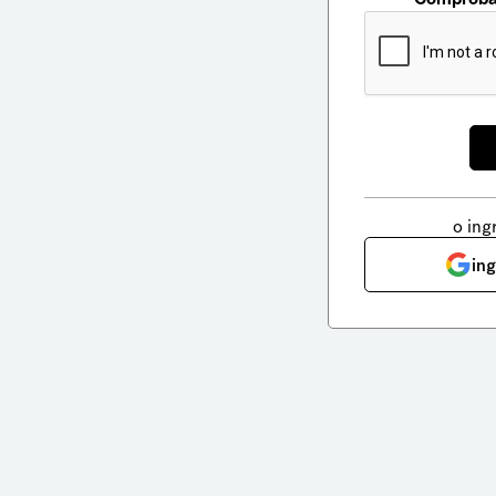
o ing
in