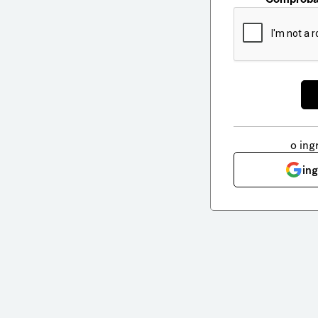
o ing
in