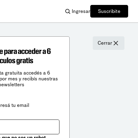
Ingresar
Suscribite
Cerrar
e para acceder a 6
ículos gratis
ta gratuita accedés a 6
 por mes y recibís nuestras
newsletters
gresá tu email
que no sos un robot