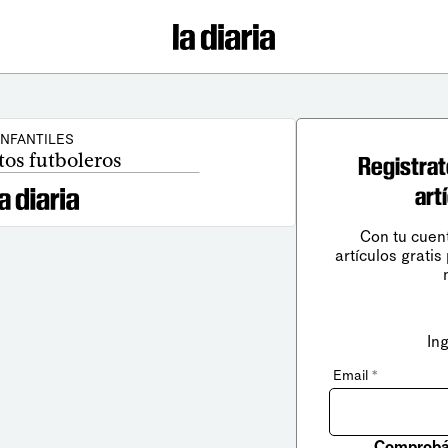
INFANTILES
os futboleros
Registrat
art
Con tu cuen
artículos gratis
In
Email
*
Comprobá 