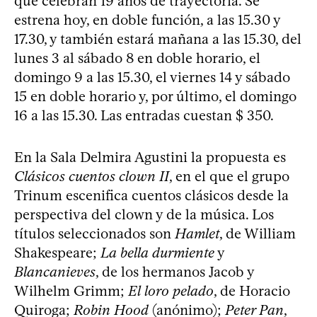
que celebran 19 años de trayectoria. Se
estrena hoy, en doble función, a las 15.30 y
17.30, y también estará mañana a las 15.30, del
lunes 3 al sábado 8 en doble horario, el
domingo 9 a las 15.30, el viernes 14 y sábado
15 en doble horario y, por último, el domingo
16 a las 15.30. Las entradas cuestan $ 350.
En la Sala Delmira Agustini la propuesta es
Clásicos cuentos clown II
, en el que el grupo
Trinum escenifica cuentos clásicos desde la
perspectiva del clown y de la música. Los
títulos seleccionados son
Hamlet
, de William
Shakespeare;
La bella durmiente
y
Blancanieves
, de los hermanos Jacob y
Wilhelm Grimm;
El loro pelado
, de Horacio
Quiroga;
Robin Hood
(anónimo);
Peter Pan
,